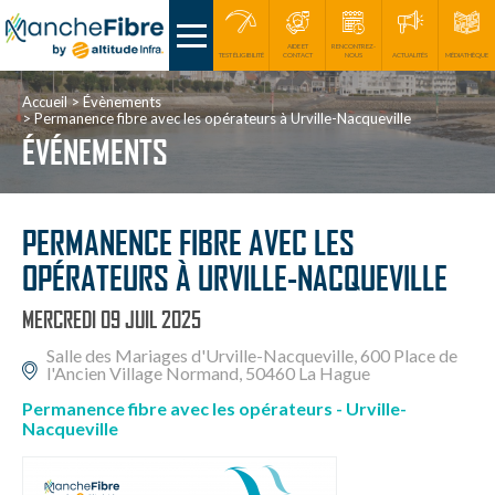
AIDE ET
RENCONTREZ-
TEST ÉLIGIBILITÉ
CONTACT
NOUS
ACTUALITÉS
MÉDIATHÈQUE
Accueil
Évènements
Permanence fibre avec les opérateurs à Urville-Nacqueville
ÉVÉNEMENTS
PERMANENCE FIBRE AVEC LES
OPÉRATEURS À URVILLE-NACQUEVILLE
MERCREDI
09
JUIL
2025
Salle des Mariages d'Urville-Nacqueville, 600 Place de
l'Ancien Village Normand, 50460 La Hague
Permanence fibre avec les opérateurs - Urville-
Nacqueville